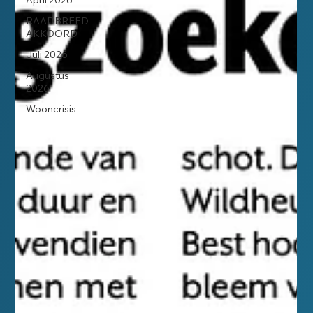
April 2026
RAADBREED
AKKOORD
Juli 2026
Augustus
2026
Wooncrisis