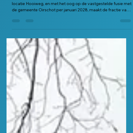
Vragenomtrent AZC
Naar aanleiding van de plannen rondom de beoogde AZC-
locatie Hooiweg, en met het oog op de vastgestelde fusie met
de gemeente Oirschot per januari 2028, maakt de fractie van
Best-Anders zich ernstige zorgen over de financiële en
juridische consequenties voor de nieuwe fusiegemeente .
Gezien de huidige onduidelijkheid over de formele
afstemming met fusiepartner Oirschot stellen wij de volgende
vragen: Het college van burgemeester en wethouders wordt
verzocht de volgende vrage