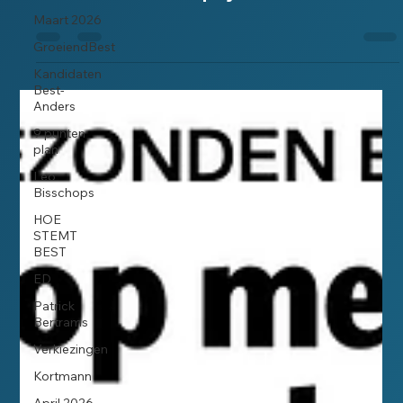
Maart 2026
GroeiendBest
Kandidaten
Best-
Anders
9 punten
plan
Leo
Bisschops
HOE
STEMT
BEST
ED
Patrick
Bertrams
Verkiezingen
Kortmann