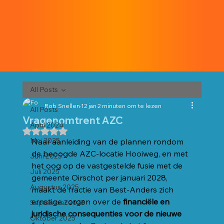
All Posts
Rob Snellen
12 jan
2 minuten om te lezen
All Posts
Vragenomtrent AZC
April 2024
Beoordeeld met NaN uit 5 sterren.
Mei 2025
Naar aanleiding van de plannen rondom 
de beoogde AZC-locatie Hooiweg, en met 
Juni 2025
het oog op de vastgestelde fusie met de 
Juli 2025
gemeente Oirschot per januari 2028, 
Augustus 2025
maakt de fractie van Best-Anders zich 
ernstige zorgen over de 
financiële en 
September 2025
juridische consequenties voor de nieuwe 
Oktober 2025