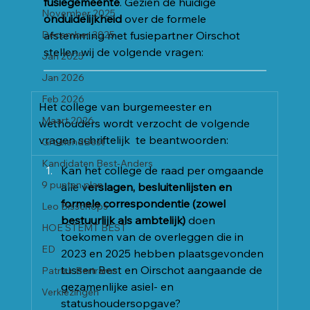
fusiegemeente
. Gezien de huidige 
November 2025
onduidelijkheid
 over de formele 
December 2025
afstemming met fusiepartner Oirschot 
stellen wij de volgende vragen:
Jan 2025
Jan 2026
Feb 2026
Het college van burgemeester en 
Maart 2026
wethouders wordt verzocht de volgende 
vragen schriftelijk  te beantwoorden:
GroeiendBest
Kandidaten Best-Anders
Kan het college de raad per omgaande 
9 punten plan
alle v
erslagen, besluitenlijsten en 
formele correspondentie (zowel 
Leo Bisschops
bestuurlijk als ambtelijk)
 doen 
HOE STEMT BEST
toekomen van de overleggen die in 
ED
2023 en 2025 hebben plaatsgevonden 
tussen Best en Oirschot aangaande de 
Patrick Bertrams
gezamenlijke asiel- en 
Verkiezingen
statushoudersopgave?