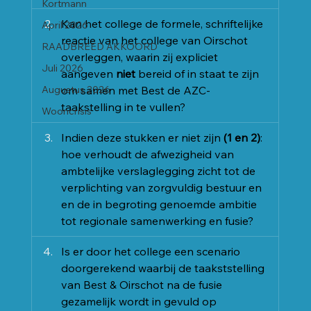
Kortmann
Kan het college de formele, schriftelijke 
April 2026
reactie van het college van Oirschot 
RAADBREED AKKOORD
overleggen, waarin zij expliciet 
Juli 2026
aangeven 
niet
 bereid of in staat te zijn 
Augustus 2026
om samen met Best de AZC-
taakstelling in te vullen?
Wooncrisis
Indien deze stukken er niet zijn 
(1 en 2)
: 
hoe verhoudt de afwezigheid van 
ambtelijke verslaglegging zicht tot de 
verplichting van zorgvuldig bestuur en 
en de in begroting genoemde ambitie 
tot regionale samenwerking en fusie?
Is er door het college een scenario 
doorgerekend waarbij de taakststelling 
van Best & Oirschot na de fusie 
gezamelijk wordt in gevuld op 