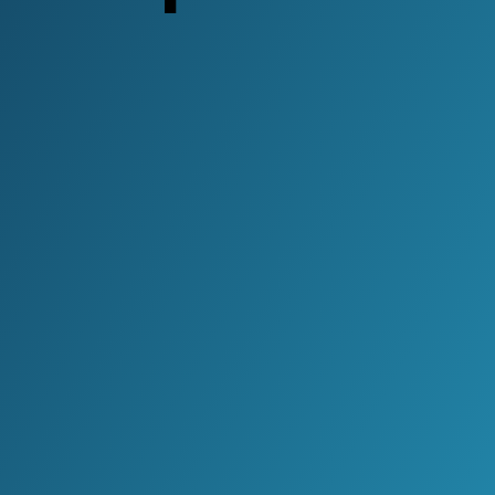
Kandidaten Best-Anders
9 punten plan
Leo
Kortmann
April 2026
RAADBREED AKKOORD