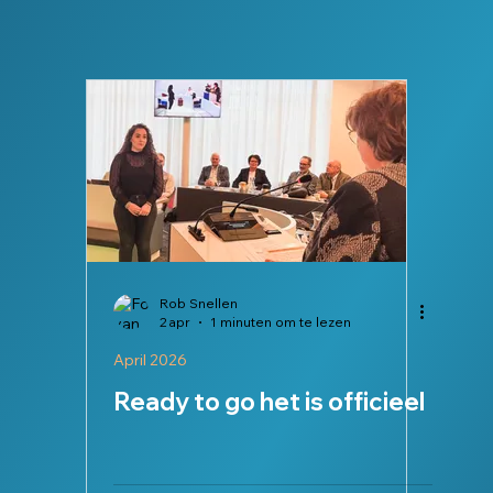
 Bisschops
HOE STEMT BEST
ED
Patrick Bertrams
Ve
Juli 2026
Augustus 2026
Wooncrisis
Rob Snellen
2 apr
1 minuten om te lezen
April 2026
Ready to go het is officieel