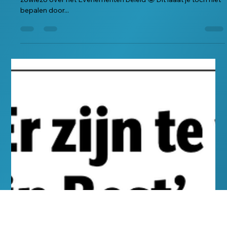
Best Anders vind het superbelangrijk dat jongeren meepraten,
zowiezo over het Evenementen beleid 🤪 Dit laaat je toch niet
bepalen door...