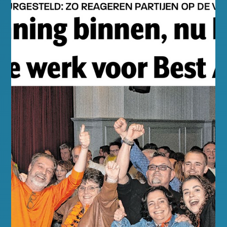
Rob Snellen
25 mrt
0 minuten om te lezen
GroeiendBest
Groeiend Best 24 Maart Patrick Bertrams ingezonden
brief