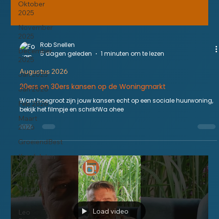
Oktober
2025
November
2025
Rob Snellen
December
5 dagen geleden
1 minuten om te lezen
2025
Augustus 2026
Jan 2025
20ers en 30ers kansen op de Woningmarkt
Jan 2026
Want hoegroot zijn jouw kansen echt op een sociale huurwoning,
Feb 2026
bekijk het filmpje en schrik!Wa ohee
Maart
2026
GroeiendBest
Kandidaten
Best-
Anders
9 punten
plan
Load video
Leo