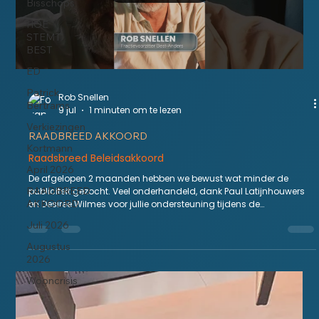
Bisschops
HOE
STEMT
BEST
ED
Patrick
Rob Snellen
Bertrams
9 jul
1 minuten om te lezen
Verkiezingen
RAADBREED AKKOORD
Kortmann
Raadsbreed Beleidsakkoord
April 2026
De afgelopen 2 maanden hebben we bewust wat minder de
RAADBREED
publiciteit gezocht. Veel onderhandeld, dank Paul Latijnhouwers
AKKOORD
en Desiree Wilmes voor jullie ondersteuning tijdens de
onderhandelingen!
Juli 2026
https://best.notubiz.nl/document/17165065/1/Concept%20Beleids
akkoord%202026%20versie%2030%20juni%202026?
Augustus
skip_viewer=true
2026
Wooncrisis