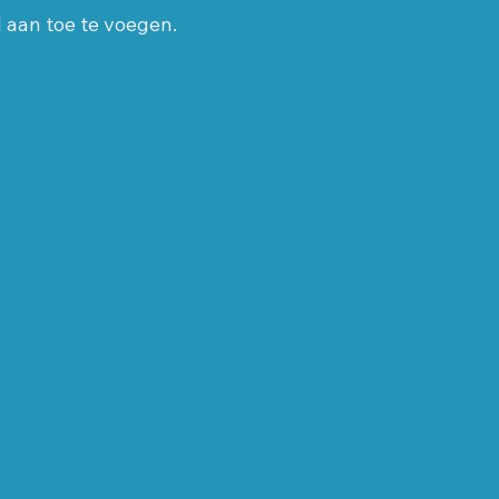
el aan toe te voegen.
unten plan
Leo Bisschops
HOE STEMT BEST
ED
AADBREED AKKOORD
Juli 2026
Augustus 2026
Wo