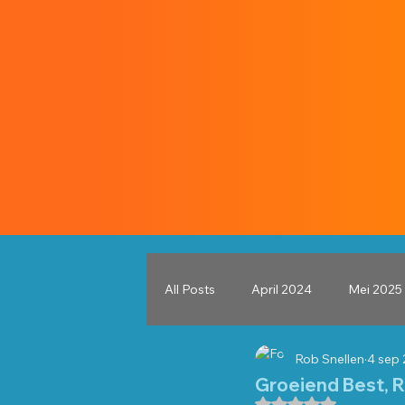
All Posts
April 2024
Mei 2025
Rob Snellen
4 sep
November 2025
December 
Groeiend Best, 
Beoordeeld met NaN