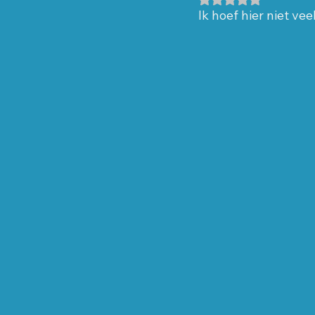
Ik hoef hier niet ve
Kandidaten Best-Anders
9 p
Kortmann
April 2026
R