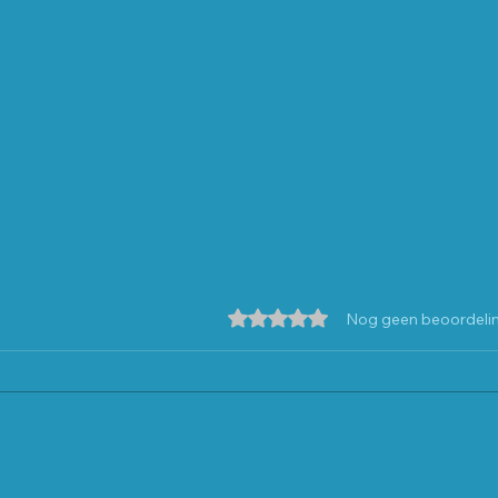
Beoordeeld met 0 uit 5 sterre
Nog geen beoordeli
Jongeren gezocht!