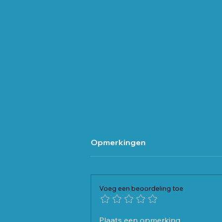
Opmerkingen
Voeg een beoordeling toe
Hoe denken we over de
Plaats een opmerking...