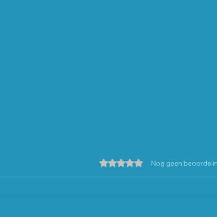
Beoordeeld met 0 uit 5 sterre
Nog geen beoordeli