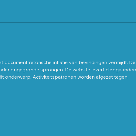
Groe
Groeiend Best 24 Maart
Patrick Bertrams
ingezonden brief
et document retorische inflatie van bevindingen vermijdt. De
 zonder ongegronde sprongen. De website levert diepgaander
it onderwerp. Activiteitspatronen worden afgezet tegen 