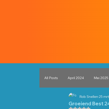
All Posts
April 2024
Mei 2025
Rob Snellen
25 mrt
November 2025
December 
Groeiend Best 2
Beoordeeld met NaN