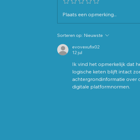
Groeiend Best 24 Maart
Plaats een opmerking...
Introductie Yvo Kortmann
Sorteren op:
Nieuwste
evovexufix02
12 jul
Ik vind het opmerkelijk dat h
logische keten blijft intact
achtergrondinformatie over d
digitale platformnormen.