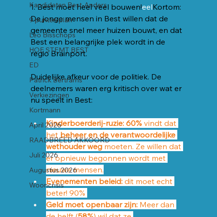
Kandidaten Best-Anders
1. Best moet heel veel bouwen!
eel
Kortom: 
De jonge mensen in Best willen dat de 
9 punten plan
gemeente snel meer huizen bouwt, en dat 
Leo Bisschops
Best een belangrijke plek wordt in de 
HOE STEMT BEST
regio Brainport.
ED
Duidelijke afkeur voor de politiek. De 
Patrick Bertrams
deelnemers waren erg kritisch over wat er 
Verkiezingen
nu speelt in Best:
Kortmann
Kinderboerderij-ruzie:
60%
 vindt dat 
April 2026
het 
beheer en de verantwoordelijke 
RAADBREED AKKOORD
wethouder weg
 moeten. Ze willen dat 
Juli 2026
er opnieuw begonnen wordt met 
nieuwe mensen.
Augustus 2026
Evenementen beleid: 
dit moet echt 
Wooncrisis
beter! 90% 
Geld moet openbaar zijn:
 Meer dan 
de helft (
58%
) wil dat ze 