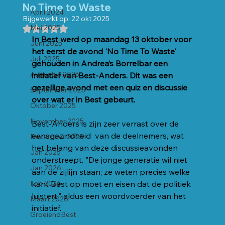
No Time to Waste
April 2024
Bijgewerkt op:
22 okt 2025
Mei 2025
Beoordeeld met NaN uit 5 sterren.
In Best werd op maandag 13 oktober voor 
Juni 2025
het eerst de avond 'No Time To Waste' 
Juli 2025
gehouden in Andrea’s Borrelbar een 
Augustus 2025
initiatief van Best-Anders. Dit was een 
gezellige avond met een quiz en discussie 
September 2025
over wat er in Best gebeurt.
Oktober 2025
November 2025
Best-Anders is zijn zeer verrast over de 
eensgezindheid  van de deelnemers, wat 
December 2025
het belang van deze discussieavonden 
Jan 2025
onderstreept. "De jonge generatie wil niet 
Jan 2026
aan de zijlijn staan; ze weten precies welke 
Feb 2026
kant Best op moet en eisen dat de politiek 
luistert," aldus een woordvoerder van het 
Maart 2026
initiatief.
GroeiendBest