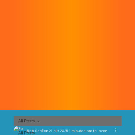
All Posts
Rob Snellen
21 okt 2025
1 minuten om te lezen
All Posts