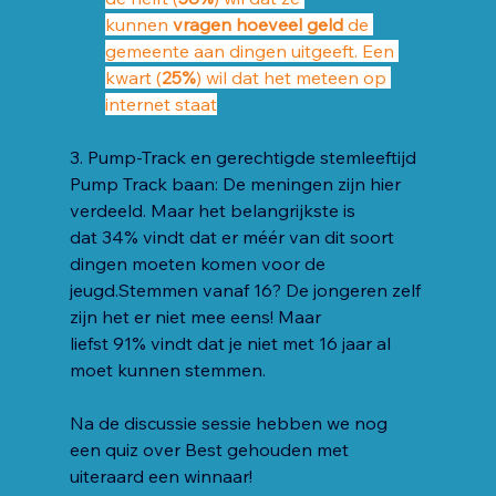
kunnen 
vragen hoeveel geld
 de 
gemeente aan dingen uitgeeft. Een 
kwart (
25%
) wil dat het meteen op 
internet staat
3. Pump-Track en gerechtigde stemleeftijd
Pump Track baan: De meningen zijn hier 
verdeeld. Maar het belangrijkste is 
dat 34% vindt dat er méér van dit soort 
dingen moeten komen voor de 
jeugd.Stemmen vanaf 16? De jongeren zelf 
zijn het er niet mee eens! Maar 
liefst 91% vindt dat je niet met 16 jaar al 
moet kunnen stemmen.
Na de discussie sessie hebben we nog 
een quiz over Best gehouden met 
uiteraard een winnaar! 