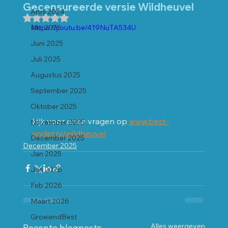
Gecensureerde versie Wildheuvel
April 2024
Beoordeeld met NaN uit 5 sterren.
Mei 2025
https://youtu.be/419NuTA534U
Juni 2025
Juli 2025
Augustus 2025
September 2025
Oktober 2025
kijk voor onze vragen op 
www.best-
November 2025
ander.nl/wildheuvel
December 2025
December 2025
Jan 2025
Jan 2026
Feb 2026
Maart 2026
GroeiendBest
Alles weergeven
Recente blogposts