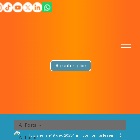
9 punten plan
All Posts
Rob Snellen
19 dec 2025
1 minuten om te lezen
All Posts