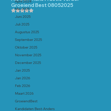
April 2024
Groeiend Best 08052025
Mei 2025
Beoordeeld met NaN uit 5 sterren.
Juni 2025
Juli 2025
Augustus 2025
September 2025
Oktober 2025
November 2025
December 2025
Jan 2025
Jan 2026
Feb 2026
Maart 2026
GroeiendBest
Kandidaten Best-Anders