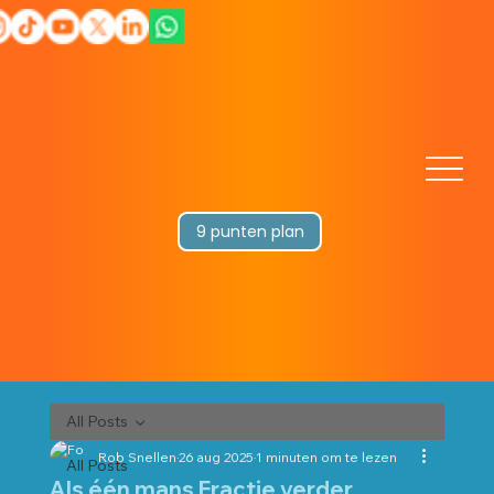
9 punten plan
All Posts
Rob Snellen
26 aug 2025
1 minuten om te lezen
All Posts
Als één mans Fractie verder