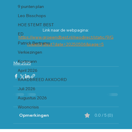
9 punten plan
Leo Bisschops
HOE STEMT BEST
Link naar de webpagina: 
ED
https://www.groeiendbest.nl/neodirect/static/9/G
Patrick Bertrams
roeiend-Best?date=20250506&page=5
Verkiezingen
Kortmann
Mei 2025
April 2026
RAADBREED AKKOORD
Juli 2026
Augustus 2026
Wooncrisis
Opmerkingen
0.0 / 5 (0)